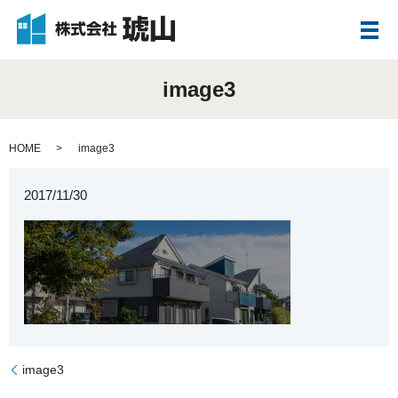
メ
image3
HOME
image3
2017/11/30
image3